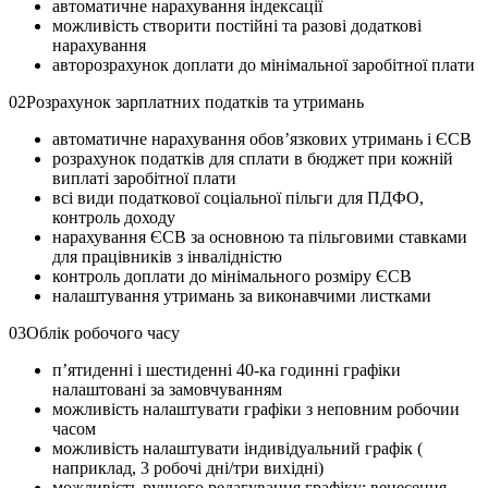
автоматичне нарахування індексації
можливість створити постійні та разові додаткові
нарахування
авторозрахунок доплати до мінімальної заробітної плати
02
Розрахунок зарплатних податків та утримань
автоматичне нарахування обов’язкових утримань і ЄСВ
розрахунок податків для сплати в бюджет при кожній
виплаті заробітної плати
всі види податкової соціальної пільги для ПДФО,
контроль доходу
нарахування ЄСВ за основною та пільговими ставками
для працівників з інвалідністю
контроль доплати до мінімального розміру ЄСВ
налаштування утримань за виконавчими листками
03
Облік робочого часу
п’ятиденні і шестиденні 40-ка годинні графіки
налаштовані за замовчуванням
можливість налаштувати графіки з неповним робочии
часом
можливість налаштувати індивідуальний графік (
наприклад, 3 робочі дні/три вихідні)
можливість ручного редагування графіку: венесення