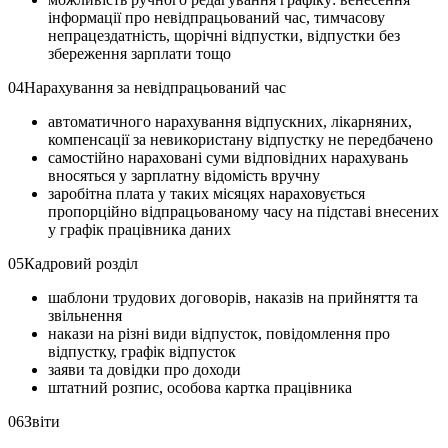
інформації про невідпрацьований час, тимчасову
непрацездатність, щорічні відпустки, відпустки без
збереження зарплати тощо
04
Нарахування за невідпрацьований час
автоматичного нарахування відпускних, лікарняних,
компенсації за невикористану відпустку не передбачено
самостійно нараховані суми відповідних нарахувань
вносяться у зарплатну відомість вручну
заробітна плата у таких місяцях нараховується
пропорційно відпрацьованому часу на підставі внесених
у графік працівника даних
05
Кадровий розділ
шаблони трудових договорів, наказів на прийняття та
звільнення
накази на різні види відпусток, повідомлення про
відпустку, графік відпусток
заяви та довідки про доходи
штатний розпис, особова картка працівника
06
Звіти