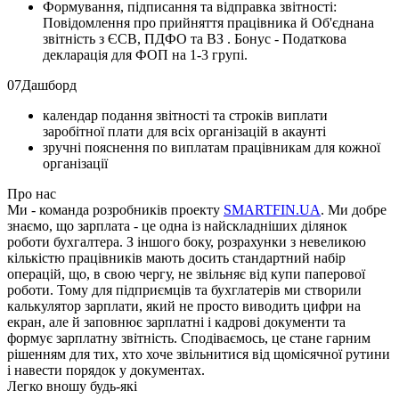
Формування, підписання та відправка звітності:
Повідомлення про прийняття працівника й Об'єднана
звітність з ЄСВ, ПДФО та ВЗ . Бонус - Податкова
декларація для ФОП на 1-3 групі.
07
Дашборд
календар подання звітності та строків виплати
заробітної плати для всіх організацій в акаунті
зручні пояснення по виплатам працівникам для кожної
організації
Про нас
Ми - команда розробників проекту
SMARTFIN.UA
. Ми добре
знаємо, що зарплата - це одна із найскладніших ділянок
роботи бухгалтера. З іншого боку, розрахунки з невеликою
кількістю працівників мають досить стандартний набір
операцій, що, в свою чергу, не звільняє від купи паперової
роботи. Тому для підприємців та бухглатерів ми створили
калькулятор зарплати, який не просто виводить цифри на
екран, але й заповнює зарплатні і кадрові документи та
формує зарплатну звітність. Сподіваємось, це стане гарним
рішенням для тих, хто хоче звільнитися від щомісячної рутини
і навести порядок у документах.
Легко вношу будь-які