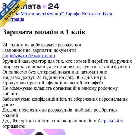
Головна
Можливості
Функції
Тарифи
Контакти
Вхід
Реєстрація
Зарплата онлайн в 1 клік
24 години на добу формує розрахунки
і заповнює всі зарплатні документи
Спробувати безкоштовно
Зручний калькулятор для тих, хто готовий перейти від ручних
розрахунків в онлайн, але не хоче сплачувати за зайві функції
Оновлюємо бухгалтерські показники автоматично
Надаємо доступ 24 години на добу 365 днів на рік
Продумали простий і функціональний інтерфейс
Не обмежуємо кількість організацій в одному робочому
кабінеті
Забезпечуємо конфіденційність та збереження персональних
даних
Додали пояснення до розрахунків, щоб зміг розібратися
кожний
Додайте організацію
та список працівників у
Zarplata 24
та
отримайте: