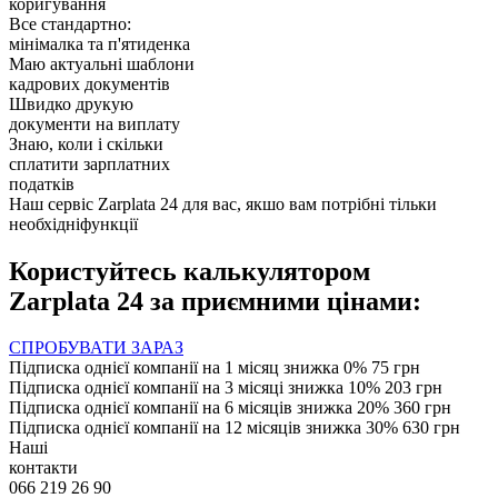
коригування
Все стандартно:
мінімалка та п'ятиденка
Маю актуальні шаблони
кадрових документів
Швидко друкую
документи на виплату
Знаю, коли і скільки
сплатити зарплатних
податків
Наш сервіс
Zarplata 24
для вас, якшо вам потрібні
тільки
необхідні
функції
Користуйтесь калькулятором
Zarplata 24
за приємними цінами:
СПРОБУВАТИ ЗАРАЗ
Підписка однієї компанії на 1 місяц
знижка 0%
75
грн
Підписка однієї компанії на 3 місяці
знижка 10%
203
грн
Підписка однієї компанії на 6 місяців
знижка 20%
360
грн
Підписка однієї компанії на 12 місяців
знижка 30%
630
грн
Наші
контакти
066 219 26 90