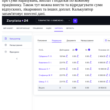
про суми нарахувань, виплат і податків по кожному
працівнику. Також тут можна внести та відредагувати суми
відпускних, лікарняних та інших доплат. Калькулятор
запам'ятовує внесені дані.